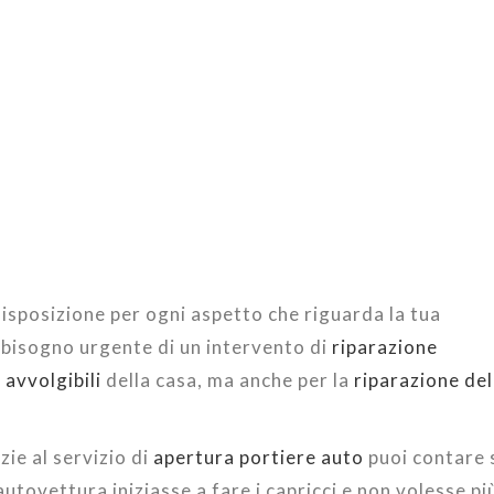
isposizione per ogni aspetto che riguarda la tua
 bisogno urgente di un intervento di
riparazione
 avvolgibili
della casa, ma anche per la
riparazione del
ie al servizio di
apertura portiere auto
puoi contare 
autovettura iniziasse a fare i capricci e non volesse pi