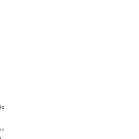
le
su
ù