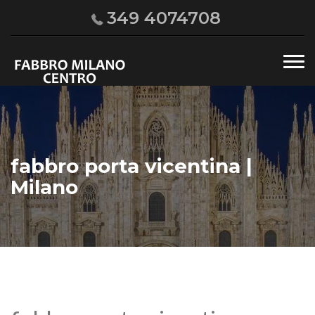
349 4074708
Tog
nav
fabbro porta vicentina |
Milano